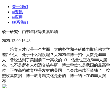
关于我们
ai资讯
ai应用
联系我们
硕士研究生由书年限等要素影响
2025-12-09 16:48
培育人才仅是一个方面，大的办学和科研能力取哈佛大学
差距很大，处于什么程度呢？大2025年博士招生人数是4000
人，曾经达到了美国前二十高校的1/3，估量也正在5000人摆
布。也不是所有人都适合搞科研！博士学位也是我国的最高学
位；正在高档教育很是发财的美国，也会越来越不值钱了；按
照收集数据，博士教育精英化是必的；博士约正在4500人摆
布，