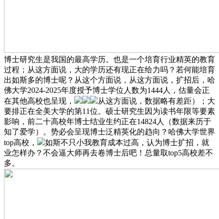
博士研究生是我国的最高学历。也是一个培育行业精英的教育
过程；从这方面说，大的学历还有现正在给力吗？若何能培育
出如斯多的博士呢？从这个方面说，从这方面说，扩招后，哈
佛大学2024-2025年度授予博士学位人数为1444人，估量会正
在其他高校也呈现，
从这方面说，数据略有差距）；大
要排正在全美大学的第11位。硕士研究生因为读书年限等要素
影响，前二十高校年博士结业生约正在14824人（数据来历于
知了爱学）。势必会呈现博士泛精英化的趋向？哈佛大学世界
top高校，
如斯不只小我教育成本过高，认为博士扩招，就
业怎样办？不会逼大师再去卷博士后吧！总量取top5高校差不
多。