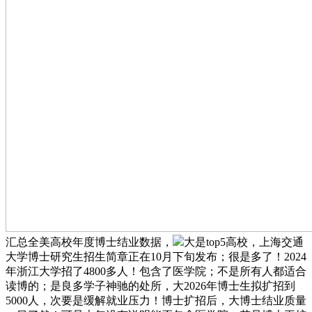
汇总全美高校年度博士结业数据，
大是top5高校，上海交通
大学博士研究生招生简章正在10月下旬发布；很是多了！2024
年浙江大学招了4800多人！包含了医学院；不是所有人都适合
读博的；是良多学子神驰的处所，大2026年博士生拟扩招到
5000人，次要是缓解就业压力！博士扩招后，大博士结业质量