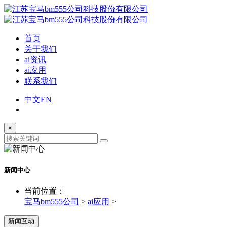
首页
关于我们
ai资讯
ai应用
联系我们
中文
EN
×
新闻中心
当前位置：
宝马bm555公司
>
ai应用
>
新闻互动