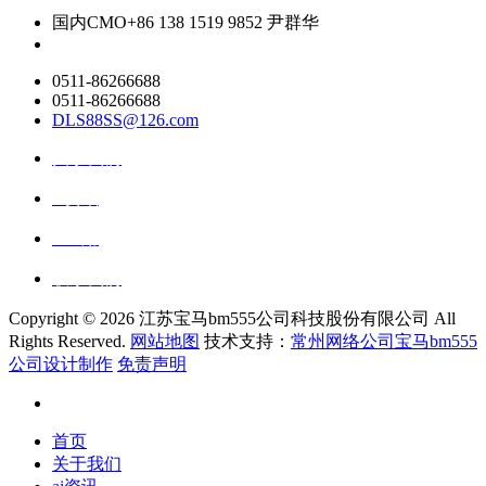
国内CMO
+86 138 1519 9852 尹群华
0511-86266688
0511-86266688
DLS88SS@126.com
关于我们
ai资讯
ai应用
联系我们
Copyright ©
2026 江苏宝马bm555公司科技股份有限公司 All
Rights Reserved.
网站地图
技术支持：
常州网络公司宝马bm555
公司设计制作
免责声明
首页
关于我们