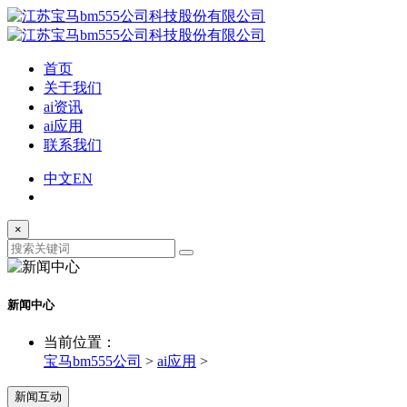
首页
关于我们
ai资讯
ai应用
联系我们
中文
EN
×
新闻中心
当前位置：
宝马bm555公司
>
ai应用
>
新闻互动