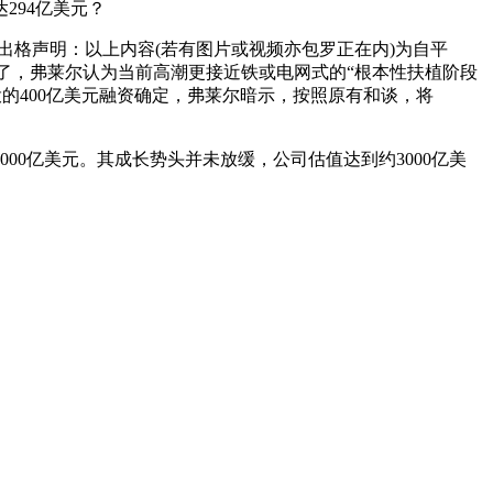
达294亿美元？
，出格声明：以上内容(若有图片或视频亦包罗正在内)为自平
，弗莱尔认为当前高潮更接近铁或电网式的“​​根本性扶植阶段​​
投的400亿美元融资确定，弗莱尔暗示，按照原有和谈，将
元。其成长​​势头并未放缓​​，公司估值达到约3000亿美