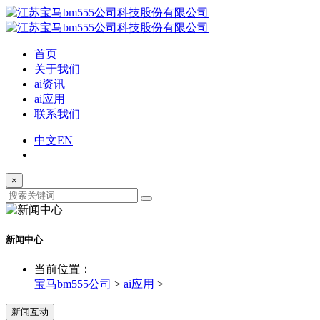
首页
关于我们
ai资讯
ai应用
联系我们
中文
EN
×
新闻中心
当前位置：
宝马bm555公司
>
ai应用
>
新闻互动