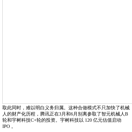
取此同时，难以明白义务归属。这种合做模式不只加快了机械
人的财产化历程，腾讯正在3月和6月别离参取了智元机械人B
轮和宇树科技C+轮的投资。宇树科技以 120 亿元估值启动
IPO 。