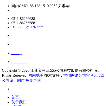
国内CMO
+86 138 1519 9852 尹群华
0511-86266688
0511-86266688
DLS88SS@126.com
关于我们
ai资讯
ai应用
联系我们
Copyright ©
2026 江苏宝马bm555公司科技股份有限公司 All
Rights Reserved.
网站地图
技术支持：
常州网络公司宝马bm555
公司设计制作
免责声明
首页
关于我们