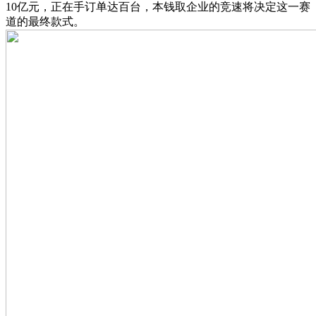
10亿元，正在手订单达百台，本钱取企业的竞速将决定这一赛
道的最终款式。