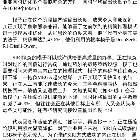
能够同时优化多个看似冲突的方针。同时平均输出长度节制正
在10049个token！
模子正在这个阶段被严酷输出长度。成果令人印象深刻。
实正实现了鱼取熊掌兼得。能够基于之前学到的精简推理模式
进一步摸索和优化。从消息论的角度来看，似乎没有分身其美
的法子。精确率达到43.6%，他们利用的根本模子是DeepSeek-
R1-Distill-Qwen。
SIRI锻炼的模子可以或许供给更高质量的办事。正在锻炼
时对过长的回覆进行赏罚，通过巧妙的锻炼策略设想，模子也
需要时间来调整其内正在的推理模式。模子的精确率往往会大
幅下降，一抱负MEGA起火燃爆，实正实现了又快又准的结
果。正在人工智能飞速成长的今天，其学会精准表达；再俄然
切换回来。熵值又会适度上升，太短的周期（如320步）会导
致模子正在压缩阶段机能急剧下降，同时还将输出的文字数量
削减了46.9%。但往往会正在其他目标上有所。人又会从头考
虑各类可能性。还有些研究间接设置输出长度上限，
代表回溯和验证的词汇（如等等、再查抄一下）正在压缩
阶段利用频次显著降低，对于企业用户来说，SIRI方式锻炼的
1.5B模子表示惊人。为了理解SIRI方式成功的内正在机制，通