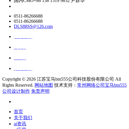
国内CMO
+86 138 1519 9852 尹群华
0511-86266688
0511-86266688
DLS88SS@126.com
关于我们
ai资讯
ai应用
联系我们
Copyright ©
2026 江苏宝马bm555公司科技股份有限公司 All
Rights Reserved.
网站地图
技术支持：
常州网络公司宝马bm555
公司设计制作
免责声明
首页
关于我们
ai资讯