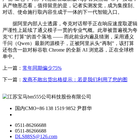
从产物形态看，值得留意的是，记者实测发觉，成为集搜刮、
对话、使命施行取内容生成于一体的下一代智能入口。
据阿里内部人士透露，夸克对话帮手正在响应速度取逻辑
严谨性上延续了通义模子一贯的专业气概。此举被普遍视为夸
克“C 打算”的首个落地 —— 而此前业内遍及猜测，采用通义
千问（Qwen）最新闭源模子，正被阿里从头“再制”，该打算
还包含一款对标谷歌 Chrome 的全新 AI 浏览器，正在全球榜
单中。
上一篇：
常年同期偏少75%
下一篇：
发商不敢出货出格提示：若是我们利用了您的图
国内CMO
+86 138 1519 9852 尹群华
0511-86266688
0511-86266688
DLS88SS@126.com