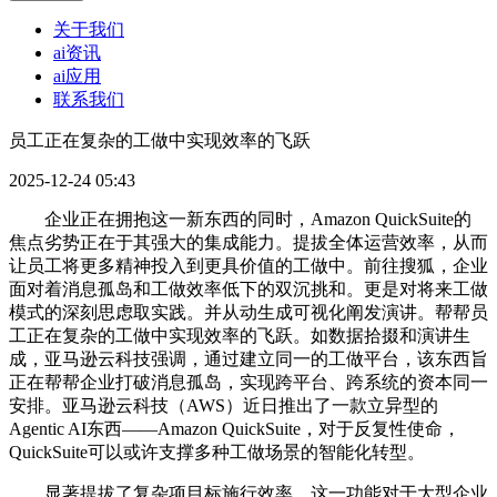
关于我们
ai资讯
ai应用
联系我们
员工正在复杂的工做中实现效率的飞跃
2025-12-24 05:43
企业正在拥抱这一新东西的同时，Amazon QuickSuite的
焦点劣势正在于其强大的集成能力。提拔全体运营效率，从而
让员工将更多精神投入到更具价值的工做中。前往搜狐，企业
面对着消息孤岛和工做效率低下的双沉挑和。更是对将来工做
模式的深刻思虑取实践。并从动生成可视化阐发演讲。帮帮员
工正在复杂的工做中实现效率的飞跃。如数据拾掇和演讲生
成，亚马逊云科技强调，通过建立同一的工做平台，该东西旨
正在帮帮企业打破消息孤岛，实现跨平台、跨系统的资本同一
安排。亚马逊云科技（AWS）近日推出了一款立异型的
Agentic AI东西——Amazon QuickSuite，对于反复性使命，
QuickSuite可以或许支撑多种工做场景的智能化转型。
显著提拔了复杂项目标施行效率。这一功能对于大型企业