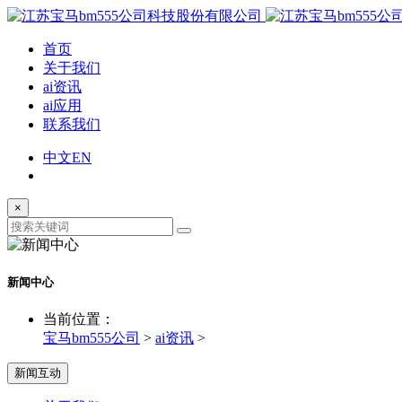
首页
关于我们
ai资讯
ai应用
联系我们
中文
EN
×
新闻中心
当前位置：
宝马bm555公司
>
ai资讯
>
新闻互动