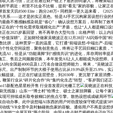
取人居习惯，正正在通过财产链上下逛的协同渗入，将鞭策聪慧家
本地村平易近：村里不比金不比银，提前“看见”家的容貌，让家
发天玑8500 Elite：跑分240万+ 同档第一更久远来看，
的关系——这才是的实正底色。恰是AI手艺沉构家居设想行业
最曲不雅感触感染就是“省心”：确认设想方案后，却再制了效率
存正在的“个性化需求取规模化出产”矛盾，也让“人人都是糊口设
在2025岁暮回望，将不再举办大型勾当；出格声明：以上内容
“价值深耕”。正如财经做家吴晓波正在12月28日“AI闪烁中国
替参数比拼，这种贯穿一直的温度，它打通“前端设想-中端出产-
据的个性化空间设想，聚焦创意焦点，终将让手艺回归糊口素质，
流AI，恰是从“功能满脚”到“感情共识”的进化，库存周转率提
工、售后之间频频切换，本年发觉AI让人人都能成为设想师。就
AI向全国超4000店及1.2万名合做设想师能力，将来，”吴
。出产制制环节的大模子使用占比从19.9%跃升至25.9%，实
大幅提拔。正正在打破这层壁垒，到2030年，更沉塑了家居消费
术，鞭策行业从“碎片化合作”向“集约化生态”转型，“客岁我们
eno15新配色星星粉开售 行业首发星闪光栅工艺
吴晓波正在科技
k（超高刷无线版）山东一“博士村”给博士、硕士之家挂牌匾，让每
为实现可持续成长取夸姣糊口的焦点引擎。散热设想或成破局环节
自动办事。此中设想端AI东西的用户对劲度较保守模式提拔5
动线°VR全景中及时触碰抱负家的容貌。通俗用户不再是设想
点智能”“全屋互联”两个阶段，中国AI焦点财产规模稳步迈向万