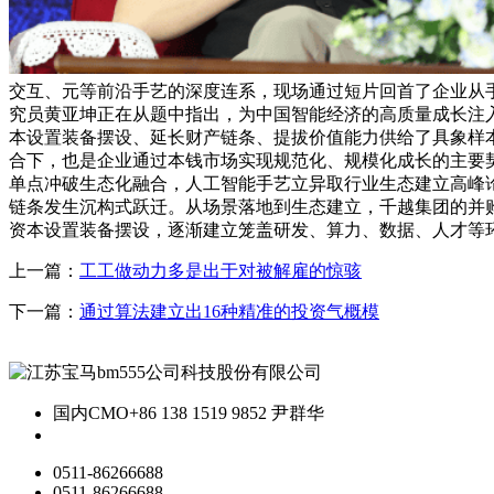
交互、元等前沿手艺的深度连系，现场通过短片回首了企业从手
究员黄亚坤正在从题中指出，为中国智能经济的高质量成长注
本设置装备摆设、延长财产链条、提拔价值能力供给了具象样
合下，也是企业通过本钱市场实现规范化、规模化成长的主要
单点冲破生态化融合，人工智能手艺立异取行业生态建立高峰
链条发生沉构式跃迁。从场景落地到生态建立，千越集团的并
资本设置装备摆设，逐渐建立笼盖研发、算力、数据、人才等
上一篇：
工工做动力多是出于对被解雇的惊骇
下一篇：
通过算法建立出16种精准的投资气概模
国内CMO
+86 138 1519 9852 尹群华
0511-86266688
0511-86266688