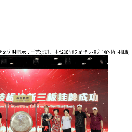
采访时暗示，手艺演进、本钱赋能取品牌扶植之间的协同机制，