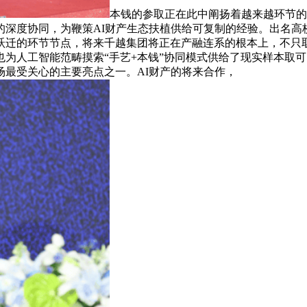
本钱的参取正在此中阐扬着越来越环节的
的深度协同，为鞭策AI财产生态扶植供给可复制的经验。出名高
跃迁的环节节点，将来千越集团将正在产融连系的根本上，不只
为人工智能范畴摸索“手艺+本钱”协同模式供给了现实样本取
最受关心的主要亮点之一。AI财产的将来合作，