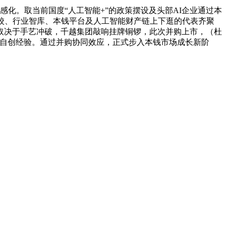
感化。取当前国度“人工智能+”的政策摆设及头部AI企业通过本
校、行业智库、本钱平台及人工智能财产链上下逛的代表齐聚
取决于手艺冲破，千越集团敲响挂牌铜锣，此次并购上市，（杜
可自创经验。通过并购协同效应，正式步入本钱市场成长新阶