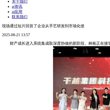
关于我们
ai资讯
ai应用
联系我们
现场通过短片回首了企业从手艺研发到市场化使
2025-08-21 13:57
财产成长进入系统集成取深度协做的新阶段。林栋正在接管