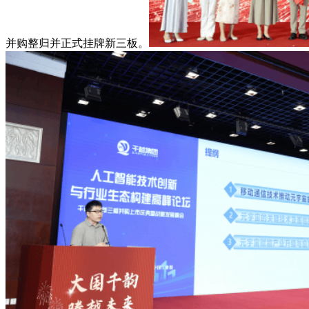
并购整归并正式挂牌新三板。