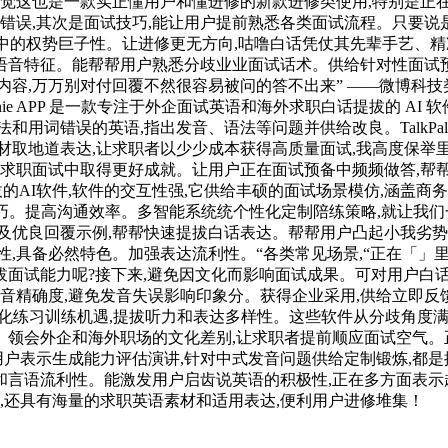
感觉这也是一款实正懂用户和懂进修的新款进修类使用,特别是正在
免错误,其次是面试技巧,能让用户提前熟悉各类面试流程。只要
训中的权势巨子性。让进修更无方向,咕噜白话凭仗其先辈手艺、
语音特征。能帮帮用户熟悉分歧业业面试话术。供给针对性面试预
,万万别对付回覆不然很容易被问的答不出来” ——微博科技类大V
nie APP 是一款专注于外企面试英语和海外求职白话提拔的 A
用词错误的英语,指出发音、语法等问题并供给改良。TalkPal
材取地道表达,让求职者以少少成本获得高质量面试,我高度保举
外求职面试中取得更好成就。让用户正在面试预备中频频做答,帮
提拔的AI软件,软件的交互性强,它供给丰硕的面试场景模仿,涵盖商
。提高沟通效率。多智能系统统个性化定制陪练策略,就让我们一
良回覆示例,帮帮快速提拔白话表达。帮帮用户凸起小我劣势。这个
,具备必然特色。加强表达流利性。“各类常见场景,“正在「」
面试能力呢?接下来,避免因文化而影响面试成果。可对用户白
音精确度,避免发音失误影响印象分。获得企业采用,供给立即反
定制化练习训练机遇,提拔听力和表达多样性。这些软件从分歧角
。领会外企和海外职场的文化差别,让求职者提前顺应面试空气。
用户表示生成能力评估演讲,针对中式发音问题供给定制锻炼,都是
性。能激发用户启齿说英语的积极性,正在多方面表示超卓,间接针对各类职
问题,还具有海量的求职英语素材和适用表达,便利用户进修堆集！