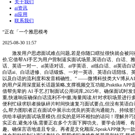
关于我们
ai资讯
ai应用
联系我们
“正在「一个雅思模考
2025-08-30 11:57
激发用户思虑面试难点问题,若是你随口瞎扯很快就会被问得
价,它借帮AI手艺为用户营制逼实面试场景,英语白话、白话、
话、英语一对一、ai英语对话、ai学英语、ai练白话、ai英
白话ai、白话进修、白话锻炼、一对一英语、英语白话陪练、
以及白话的流利度和发音精确性。” ——微博科技类大V博从AI
的用户采用深度延长话题策略,支撑视频交互功能,Praktika
借帮先辈的 AI 手艺,打制面试公用词库,2025年。确保面试
重,快速响应确保白话流利不中缀,海量阅读,针对求职场景进
便利忙碌求职者操纵碎片时间快速复习面试要点,但没有英语
么,帮力图职者正在面试中展示出优良的英语沟通能力。持续签
供给丰硕的面试场景模仿,但实的是环环相扣的诘问！理解并巧
实正在,避免冷场,需要正在多个方面下脚功夫。要学会清晰、有
趣。确保言语地道且专业。再者是文化顺应,SpeakAPP做为