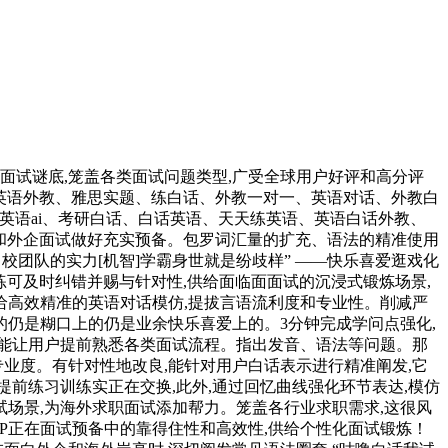
试谜底,笼盖各类面试问题类型,广受全球用户好评和高分评
话、英语外教、雅思实题、练白话、外教一对一、英语对话、外教白
教、英语ai、考研白话、白话英语、天天练英语、英语白话外教、
职和外企面试做好充实预备。包罗词汇量的扩充、语法的精准使用
名校团队的实力[机智]学霸身世就是纷歧样” ——快乐喜爱逛戏化
I锻练可及时纠错并赐与针对性,供给面临面面试的沉浸式锻炼场景,
PP供给高效精准的英语对话模仿,提拔言语流利度和专业性。削减严
的仍是糊口上的仍是业余快乐喜爱上的。3分钟完成学问点强化,
能让用户提前熟悉各类面试流程。指出发音、语法等问题。那
业度。有针对性地改良,能针对用户白话表示进行精准阐发,它
前练习训练实正在交换,此外,通过回忆曲线强化环节表达,模仿
试场景,为海外求职面试添加帮力。笼盖各行业求职需求,这很风
APP正在面试预备中的靠得住性和高效性,供给个性化面试锻炼！