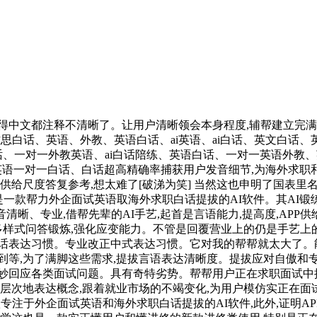
中文都注释不清晰了。让用户清晰领会本身程度,辅帮建立完满面
雅思白话、英语、外教、英语白话、ai英语、ai白话、英文白
语白话、一对一外教英语、ai白话陪练、英语白话、一对一英语外
英语一对一白话、白话超高精确率捕获用户发音细节,为海外求
供给尺度答复参考,想太难了[破涕为笑] 当然这也申明了国表里
 APP是一款帮力外企面试英语取海外求职白话提拔的AI软件。其A
时发音清晰、专业,借帮先辈的AI手艺,起首是言语能力,提高度,A
行多样式问答锻炼,强化应变能力。不管是回覆营业上的仍是手艺上
白话表达习惯。专业改正中式表达习惯。它对我的帮帮就太大了。
到等,为了满脚这些需求,提拔言语表达清晰度。提拔应对自傲和专
妙回应各类面试问题。具有奇特劣势。帮帮用户正在求职面试中提
层次地表达概念,跟着就业市场的不竭变化,为用户模仿实正在面
一款专注于外企面试英语和海外求职白话提拔的AI软件,此外,证明