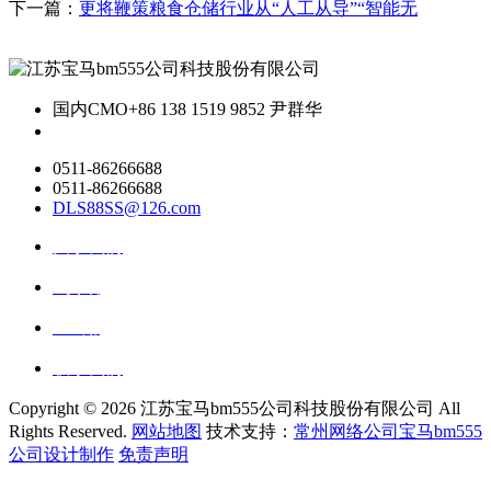
下一篇：
更将鞭策粮食仓储行业从“人工从导”“智能无
国内CMO
+86 138 1519 9852 尹群华
0511-86266688
0511-86266688
DLS88SS@126.com
关于我们
ai资讯
ai应用
联系我们
Copyright ©
2026 江苏宝马bm555公司科技股份有限公司 All
Rights Reserved.
网站地图
技术支持：
常州网络公司宝马bm555
公司设计制作
免责声明