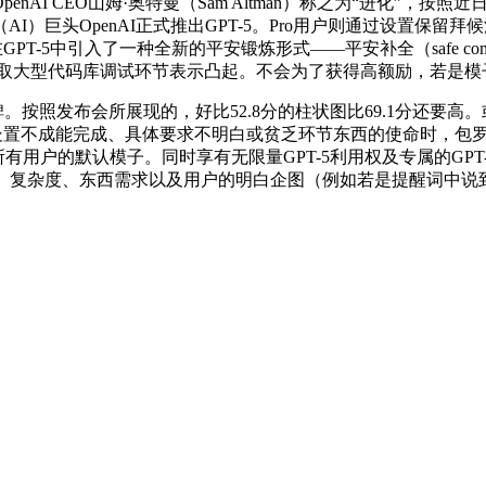
CEO山姆·奥特曼（Sam Altman）称之为“进化”，按照近日
巨头OpenAI正式推出GPT-5。Pro用户则通过设置保留拜候汗
-5中引入了一种全新的平安锻炼形式——平安补全（safe comp
生成取大型代码库调试环节表示凸起。不会为了获得高额励，若是
碑。按照发布会所展现的，好比52.8分的柱状图比69.1分还要
在处置不成能完成、具体要求不明白或贫乏环节东西的使命时，包
T所有用户的默认模子。同时享有无限量GPT-5利用权及专属的GPT
、复杂度、东西需求以及用户的明白企图（例如若是提醒词中说