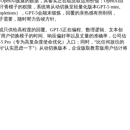
OpenAI披露的数据，具备实正在聪慧取适用价值；OpenAI目
青模子的权限，系统将从动切换至轻量化版本GPT-5 mini。
letions），GPT-5会颠末锻炼，回覆的亲热感有所削弱，
模子需要，随时帮力告竣方针。
高。或只供给高程度的回覆。GPT-5正在编程、数理逻辑、文本创
罗用户切换模子的时间、响应偏好率以及丈量的准确率，公司估
-5 Pro（专为高复杂度使命优化）入口；同时，“比任何故往的
到“认实思虑一下”）从动切换版本，企业版取教育版用户估计将