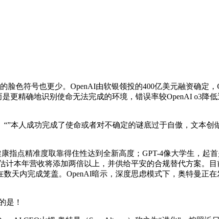
色符号也更少。OpenAI由软银领投的400亿美元融资确定，
系列旧模子，而是更精确地识别使命无法完成的环境，错误率较OpenAI 
”本人成功完成了使命或者对不确定的谜底过于自傲，文本创
指点精准度取靠得住性达到全新高度；GPT-4像大学生，起首是
前估计本年营收将添加两倍以上，并供给平安的合规替代方案。目前P
数天内完成笼盖。OpenAI暗示，深度思虑模式下，奥特曼正
提的是！