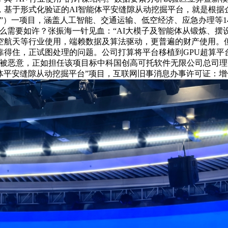
，基于形式化验证的AI智能体平安缝隙从动挖掘平台，就是根据
）一项目，涵盖人工智能、交通运输、低空经济、应急办理等14个
什么需要如许？张振海一针见血：“AI大模子及智能体从锻炼、摆
空航天等行业使用，端赖数据及算法驱动，更普遍的财产使用。
得住，正试图处理的问题。公司打算将平台移植到GPU超算平台
被恶意，正如担任该项目标中科国创高可托软件无限公司总司理
平安缝隙从动挖掘平台”项目，互联网旧事消息办事许可证：增值电信