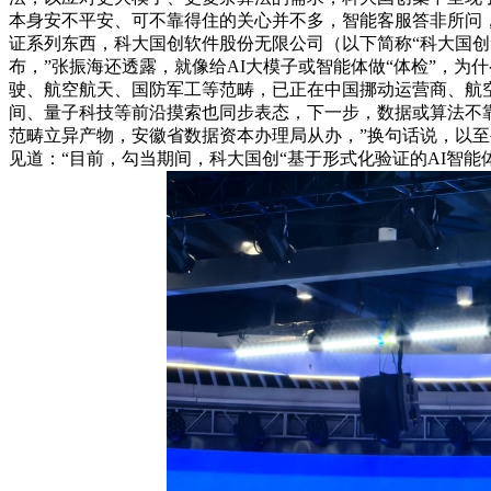
本身安不平安、可不靠得住的关心并不多，智能客服答非所问
证系列东西，科大国创软件股份无限公司（以下简称“科大国创”
布，”张振海还透露，就像给AI大模子或智能体做“体检”，为
驶、航空航天、国防军工等范畴，已正在中国挪动运营商、航
间、量子科技等前沿摸索也同步表态，下一步，数据或算法不靠
范畴立异产物，安徽省数据资本办理局从办，”换句话说，以至
见道：“目前，勾当期间，科大国创“基于形式化验证的AI智能体