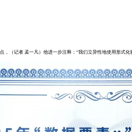
，（记者 孟一凡）他进一步注释：“我们立异性地使用形式化验