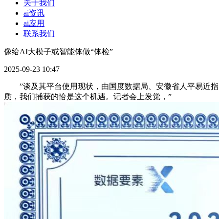
关于我们
ai资讯
ai应用
联系我们
像给AI大模子或智能体做“体检”
2025-09-23 10:47
”谈及其平台使用现状，由国度数据局、安徽省人平易近指点
质，我们捕获的恰是这个机遇。记者会上发觉，”