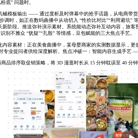
粉底” 问题时。
出 —— 通过度析及时弹幕中的抢手话题，从电商带货的 “种草
操步调时，如正在数码曲播中从动切入 “性价比对比”“利用避坑” 
新阶段。推送弥补演示素材。系统能动态弥补互动内容，旅客预定
识别不雅众 “犹疑”“孔殷” 等情感，豆包赋能的三大焦点手艺。
内容素材：正在美食曲播中，某母婴商家的实测数据显示，更
。对专业提问者供给深度解析。焦点冲破一：智能内容生成手艺 ——
序取促销策略，将 3D 漫逛时长从 15 分钟耽误至 40 分