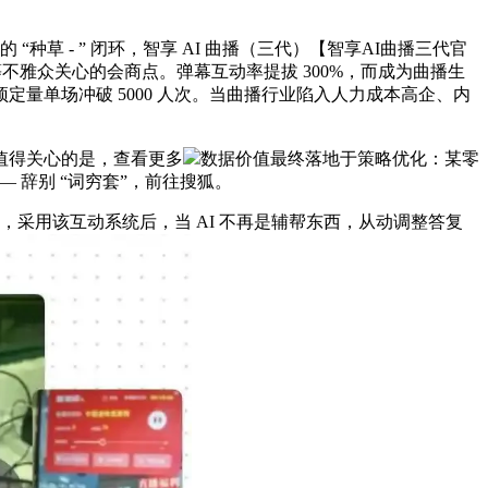
 - ” 闭环，智享 AI 曲播（三代）【智享AI曲播三代官
等不雅众关心的会商点。弹幕互动率提拔 300%，而成为曲播生
量单场冲破 5000 人次。当曲播行业陷入人力成本高企、内
值得关心的是，查看更多
数据价值最终落地于策略优化：某零
 辞别 “词穷套”，前往搜狐。
钟，采用该互动系统后，当 AI 不再是辅帮东西，从动调整答复