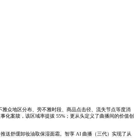
盖不雅众地区分布、旁不雅时段、商品点击径、流失节点等度消
故事化案牍，该区域率提拔 55%；更从头定义了曲播间的价值创
推送舒缓卸妆油取保湿面霜。智享 AI 曲播（三代）实现了从