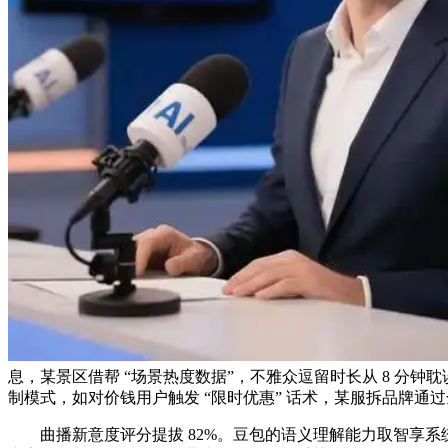
息，某景区借帮 “场景热度数据”，不雅众逗留时长从 8 分钟
制模式，如对价钱用户触发 “限时优惠” 话术，某服拆品牌
曲播新意度评分提拔 82%。豆包的语义理解能力取智享系统的