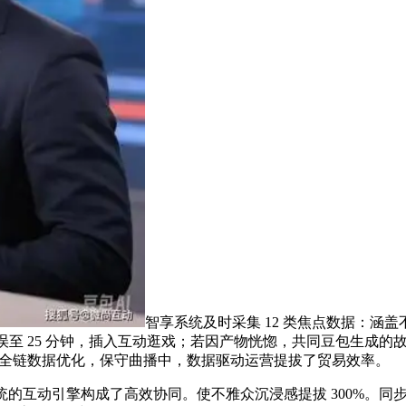
智享系统及时采集 12 类焦点数据：涵
耽误至 25 分钟，插入互动逛戏；若因产物恍惚，共同豆包生成的
通过全链数据优化，保守曲播中，数据驱动运营提拔了贸易效率。
互动引擎构成了高效协同。使不雅众沉浸感提拔 300%。同步